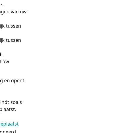
G. 
ingen van uw 
jk tussen 
jk tussen 
d-
 Low 
ig en opent 
indt zoals 
laatst.
ioneerd 