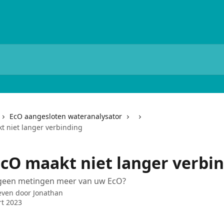
EcO aangesloten wateranalysator
t niet langer verbinding
EcO maakt niet langer verbi
geen metingen meer van uw EcO?
even door
Jonathan
t 2023