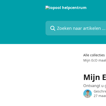
Naar de hoofdinhoud
Zoeken naar artikelen ...
Alle collecties
Mijn EcO maak
Mijn 
Ontvangt u 
Geschr
27 maar