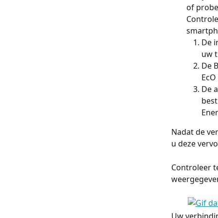
of probe
Controle
smartpho
De i
uw t
De B
EcO 
De a
best
Ener
Nadat de ver
u deze verv
Controleer t
weergegeven 
Uw verbindin