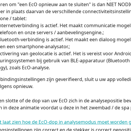
ren om "een EcO opnieuw aan te sluiten" is dan NIET NODI
er in plaats daarvan de verschillende connectiviteitsinstell
ne / tablet: 
nternetverbinding is actief. Het maakt communicatie mogeli
elefoon en onze servers / aanbevelingsengine.;
luetooth-verbinding is actief. Het maakt een dialoog mogeli
en een smartphone-analysator.;
ctivering van geolocatie is actief. Het is vereist voor Androi
uringssystemen bij gebruik van BLE-apparatuur (Bluetooth
gy), zoals EcO-analyse.
bindingsinstellingen zijn geverifieerd, sluit u uw app volled
olgens opnieuw.
en slotte of de dop van uw EcO zich in de analysepositie bev
in deze animatie voordat u deze in het zwembad / de spa p
gsinstellingen zijn correct en de stekker is correct geposit