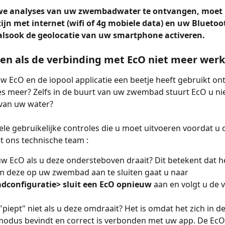
e analyses van uw zwembadwater te ontvangen, moet u 
ijn met internet (wifi of 4g mobiele data) en uw Bluetoo
alsook de geolocatie van uw smartphone activeren.
en als de verbinding met EcO niet meer werk
 EcO en de iopool applicatie een beetje heeft gebruikt ont
s meer? Zelfs in de buurt van uw zwembad stuurt EcO u nie
van uw water?
kele gebruikelijke controles die u moet uitvoeren voordat u 
 ons technische team :
uw EcO als u deze ondersteboven draait? Dit betekent dat h
m deze op uw zwembad aan te sluiten gaat u naar 
configuratie> sluit een EcO opnieuw 
aan en volgt u de v
.
piept" niet als u deze omdraait? Het is omdat het zich in de
modus bevindt en correct is verbonden met uw app. De Ec