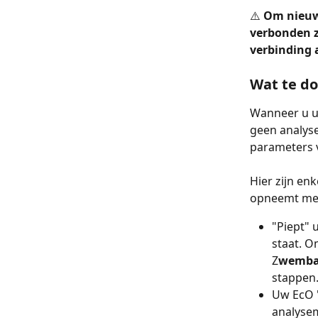
⚠️ 
Om nieuw
verbonden z
verbinding 
Wat te do
Wanneer u uw
geen analyse
parameters 
Hier zijn en
opneemt met
"Piept" 
staat. O
Z
wembad
stappen
Uw EcO "
analyse