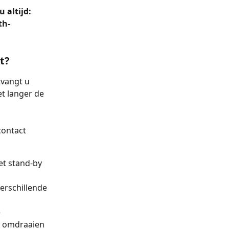
altijd: 
th-
t?
vangt u 
t langer de 
contact 
et stand-by 
erschillende 
 
O omdraaien 